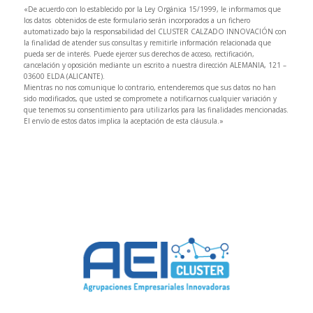
«De acuerdo con lo establecido por la Ley Orgánica 15/1999, le informamos que
los datos obtenidos de este formulario serán incorporados a un fichero
automatizado bajo la responsabilidad del CLUSTER CALZADO INNOVACIÓN con
la finalidad de atender sus consultas y remitirle información relacionada que
pueda ser de interés. Puede ejercer sus derechos de acceso, rectificación,
cancelación y oposición mediante un escrito a nuestra dirección ALEMANIA, 121 –
03600 ELDA (ALICANTE).
Mientras no nos comunique lo contrario, entenderemos que sus datos no han
sido modificados, que usted se compromete a notificarnos cualquier variación y
que tenemos su consentimiento para utilizarlos para las finalidades mencionadas.
El envío de estos datos implica la aceptación de esta cláusula.»